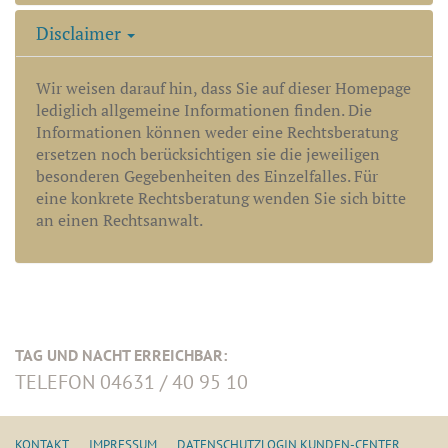
Disclaimer
Wir weisen darauf hin, dass Sie auf dieser Homepage
lediglich allgemeine Informationen finden. Die
Informationen können weder eine Rechtsberatung
ersetzen noch berücksichtigen sie die jeweiligen
besonderen Gegebenheiten des Einzelfalles. Für
eine konkrete Rechtsberatung wenden Sie sich bitte
an einen Rechtsanwalt.
TAG UND NACHT ERREICHBAR:
TELEFON 04631 / 40 95 10
KONTAKT
IMPRESSUM
DATENSCHUTZ
LOGIN KUNDEN-CENTER