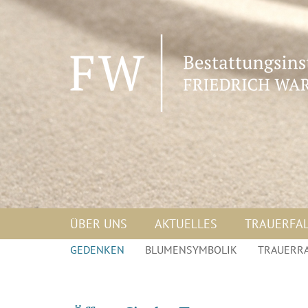
Navigation
ÜBER UNS
AKTUELLES
TRAUERFA
überspringen
Navigation
GEDENKEN
BLUMENSYMBOLIK
TRAUERR
überspringen